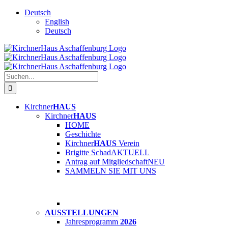
Skip
Deutsch
to
English
content
Deutsch
Suche
nach:
Kirchner
HAUS
Kirchner
HAUS
HOME
Geschichte
Kirchner
HAUS
Verein
Brigitte Schad
AKTUELL
Antrag auf Mitgliedschaft
NEU
SAMMELN SIE MIT UNS
AUSSTELLUNGEN
Jahresprogramm
2026