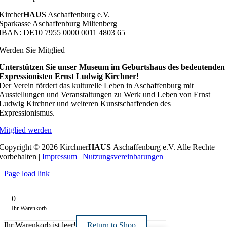
Kircher
HAUS
Aschaffenburg e.V.
Sparkasse Aschaffenburg Miltenberg
IBAN: DE10 7955 0000 0011 4803 65
Werden Sie Mitglied
Unterstützen Sie unser Museum im Geburtshaus des bedeutenden
Expressionisten Ernst Ludwig Kirchner!
Der Verein fördert das kulturelle Leben in Aschaffenburg mit
Ausstellungen und Veranstaltungen zu Werk und Leben von Ernst
Ludwig Kirchner und weiteren Kunstschaffenden des
Expressionismus.
Mitglied werden
Copyright © 2026 Kirchner
HAUS
Aschaffenburg e.V. Alle Rechte
vorbehalten |
Impressum
|
Nutzungsvereinbarungen
Page load link
0
Ihr Warenkorb
Ihr Warenkorb ist leer!
Return to Shop