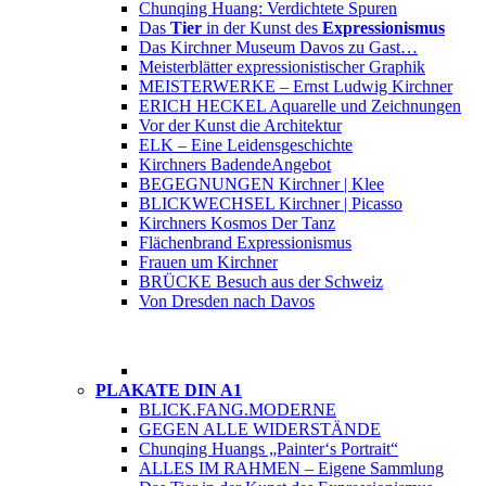
Chunqing Huang: Verdichtete Spuren
Das
Tier
in der Kunst des
Expressionismus
Das Kirchner Museum Davos zu Gast…
Meisterblätter expressionistischer Graphik
MEISTERWERKE – Ernst Ludwig Kirchner
ERICH HECKEL Aquarelle und Zeichnungen
Vor der Kunst die Architektur
ELK – Eine Leidensgeschichte
Kirchners Badende
Angebot
BEGEGNUNGEN Kirchner | Klee
BLICKWECHSEL Kirchner | Picasso
Kirchners Kosmos Der Tanz
Flächenbrand Expressionismus
Frauen um Kirchner
BRÜCKE Besuch aus der Schweiz
Von Dresden nach Davos
PLAKATE DIN A1
BLICK.FANG.MODERNE
GEGEN ALLE WIDERSTÄNDE
Chunqing Huangs „Painter‘s Portrait“
ALLES IM RAHMEN – Eigene Sammlung