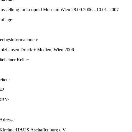
usstellung im Leopold Museum Wien 28.09.2006 - 10.01. 2007
uflage:
erlags­informationen:
olzhausen Druck + Medien, Wien 2006
itel einer Reihe:
eiten:
42
SBN:
Adresse
Kirchner
HAUS
Aschaffenburg e.V.