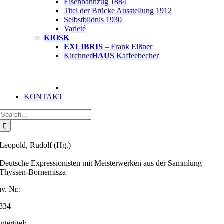
Eisenbahnzug 1884
Titel der Brücke Ausstellung 1912
Selbstbildnis 1930
Varieté
KIOSK
EXLIBRIS
– Frank Eißner
Kirchner
HAUS
Kaffeebecher
KONTAKT
Suche
nach:
Leopold, Rudolf (Hg.)
Deutsche Expressionisten mit Meisterwerken aus der Sammlung
Thyssen-Bornemisza
nv. Nr.:
834
ntertitel: