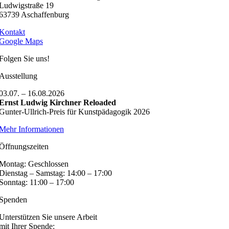
Ludwigstraße 19
63739 Aschaffenburg
Kontakt
Google Maps
Folgen Sie uns!
Ausstellung
03.07. – 16.08.2026
Ernst Ludwig Kirchner Reloaded
Gunter-Ullrich-Preis für Kunstpädagogik 2026
Mehr Informationen
Öffnungszeiten
Montag: Geschlossen
Dienstag – Samstag: 14:00 – 17:00
Sonntag: 11:00 – 17:00
Spenden
Unterstützen Sie unsere Arbeit
mit Ihrer Spende: