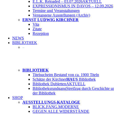
E.L.K. Reloaded – 03.07.2026
AKTUELL
EXPRESSIONISMUS IN DAVOS – 12.09.2026
Termine und Veranstaltungen
Vergangene Ausstellungen (Archiv)
ERNST LUDWIG KIRCHNER
Vita
Zitate
Rezeption
NEWS
BIBLIOTHEK
–
BIBLIOTHEK
Titelsuche
im Bestand von ca. 1900 Titeln
Schätze der Kirchner
HAUS
Bibliothek
Bibliothek Dubletten
AKTUELL
Bibliotheksrundgang
Streifzug durch Geschichte u
der Bibliothek
SHOP
AUSSTELLUNGS-KATALOGE
BLICK.FANG.MODERNE
GEGEN ALLE WIDERSTÄNDE