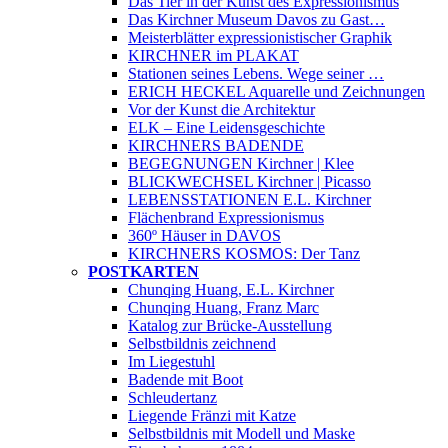
Das Tier in der Kunst des Expressionismus
Das Kirchner Museum Davos zu Gast…
Meisterblätter expressionistischer Graphik
KIRCHNER im PLAKAT
Stationen seines Lebens. Wege seiner …
ERICH HECKEL Aquarelle und Zeichnungen
Vor der Kunst die Architektur
ELK – Eine Leidensgeschichte
KIRCHNERS BADENDE
BEGEGNUNGEN Kirchner | Klee
BLICKWECHSEL Kirchner | Picasso
LEBENSSTATIONEN E.L. Kirchner
Flächenbrand Expressionismus
360º Häuser in DAVOS
KIRCHNERS KOSMOS: Der Tanz
POSTKARTEN
Chunqing Huang, E.L. Kirchner
Chunqing Huang, Franz Marc
Katalog zur Brücke-Ausstellung
Selbstbildnis zeichnend
Im Liegestuhl
Badende mit Boot
Schleudertanz
Liegende Fränzi mit Katze
Selbstbildnis mit Modell und Maske