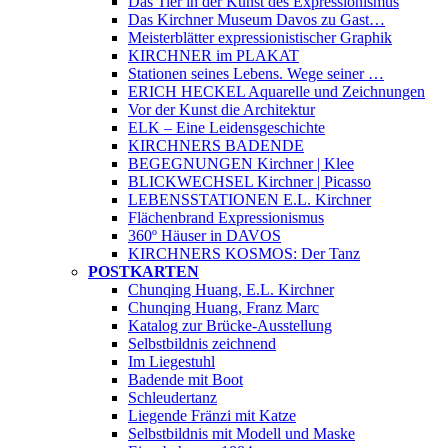
Das Tier in der Kunst des Expressionismus
Das Kirchner Museum Davos zu Gast…
Meisterblätter expressionistischer Graphik
KIRCHNER im PLAKAT
Stationen seines Lebens. Wege seiner …
ERICH HECKEL Aquarelle und Zeichnungen
Vor der Kunst die Architektur
ELK – Eine Leidensgeschichte
KIRCHNERS BADENDE
BEGEGNUNGEN Kirchner | Klee
BLICKWECHSEL Kirchner | Picasso
LEBENSSTATIONEN E.L. Kirchner
Flächenbrand Expressionismus
360º Häuser in DAVOS
KIRCHNERS KOSMOS: Der Tanz
POSTKARTEN
Chunqing Huang, E.L. Kirchner
Chunqing Huang, Franz Marc
Katalog zur Brücke-Ausstellung
Selbstbildnis zeichnend
Im Liegestuhl
Badende mit Boot
Schleudertanz
Liegende Fränzi mit Katze
Selbstbildnis mit Modell und Maske