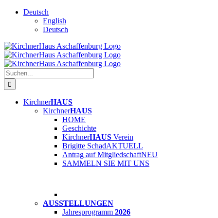
Skip
Deutsch
to
English
content
Deutsch
Suche
nach:
Kirchner
HAUS
Kirchner
HAUS
HOME
Geschichte
Kirchner
HAUS
Verein
Brigitte Schad
AKTUELL
Antrag auf Mitgliedschaft
NEU
SAMMELN SIE MIT UNS
AUSSTELLUNGEN
Jahresprogramm
2026