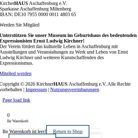
Kircher
HAUS
Aschaffenburg e.V.
Sparkasse Aschaffenburg Miltenberg
IBAN: DE10 7955 0000 0011 4803 65
Werden Sie Mitglied
Unterstützen Sie unser Museum im Geburtshaus des bedeutenden
Expressionisten Ernst Ludwig Kirchner!
Der Verein fördert das kulturelle Leben in Aschaffenburg mit
Ausstellungen und Veranstaltungen zu Werk und Leben von Ernst
Ludwig Kirchner und weiteren Kunstschaffenden des
Expressionismus.
Mitglied werden
Copyright © 2026 Kirchner
HAUS
Aschaffenburg e.V. Alle Rechte
vorbehalten |
Impressum
|
Nutzungsvereinbarungen
Page load link
0
Ihr Warenkorb
Ihr Warenkorb ist leer!
Return to Shop