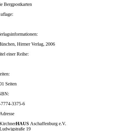
ie Bergpostkarten
uflage:
erlags­informationen:
ünchen, Hirmer Verlag, 2006
itel einer Reihe:
eiten:
01 Seiten
SBN:
-7774-3375-6
Adresse
Kirchner
HAUS
Aschaffenburg e.V.
Ludwigstraße 19