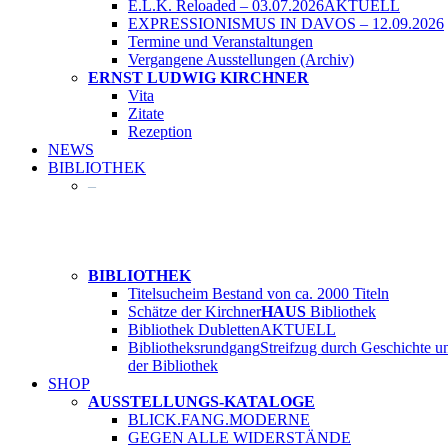
E.L.K. Reloaded – 03.07.2026
AKTUELL
EXPRESSIONISMUS IN DAVOS – 12.09.2026
Termine und Veranstaltungen
Vergangene Ausstellungen (Archiv)
ERNST LUDWIG KIRCHNER
Vita
Zitate
Rezeption
NEWS
BIBLIOTHEK
–
BIBLIOTHEK
Titelsuche
im Bestand von ca. 2000 Titeln
Schätze der Kirchner
HAUS
Bibliothek
Bibliothek Dubletten
AKTUELL
Bibliotheksrundgang
Streifzug durch Geschichte u
der Bibliothek
SHOP
AUSSTELLUNGS-KATALOGE
BLICK.FANG.MODERNE
GEGEN ALLE WIDERSTÄNDE