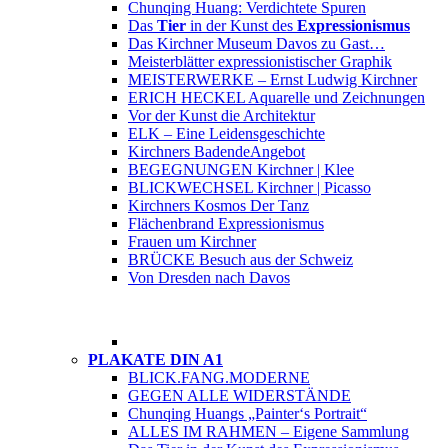
Chunqing Huang: Verdichtete Spuren
Das
Tier
in der Kunst des
Expressionismus
Das Kirchner Museum Davos zu Gast…
Meisterblätter expressionistischer Graphik
MEISTERWERKE – Ernst Ludwig Kirchner
ERICH HECKEL Aquarelle und Zeichnungen
Vor der Kunst die Architektur
ELK – Eine Leidensgeschichte
Kirchners Badende
Angebot
BEGEGNUNGEN Kirchner | Klee
BLICKWECHSEL Kirchner | Picasso
Kirchners Kosmos Der Tanz
Flächenbrand Expressionismus
Frauen um Kirchner
BRÜCKE Besuch aus der Schweiz
Von Dresden nach Davos
PLAKATE DIN A1
BLICK.FANG.MODERNE
GEGEN ALLE WIDERSTÄNDE
Chunqing Huangs „Painter‘s Portrait“
ALLES IM RAHMEN – Eigene Sammlung