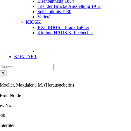
Eisenbahnzug 1884
Titel der Brücke Ausstellung 1912
Selbstbildnis 1930
Varieté
KIOSK
EXLIBRIS
– Frank Eißner
Kirchner
HAUS
Kaffeebecher
KONTAKT
Suche
nach:
Moeller, Magdalena M. (Herausgeberin)
Emil Nolde
nv. Nr.:
385
ntertitel: