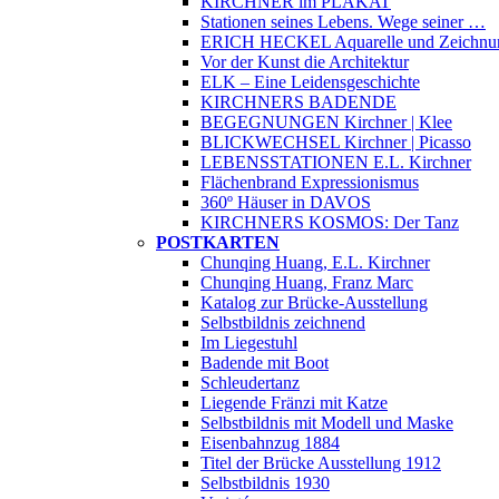
KIRCHNER im PLAKAT
Stationen seines Lebens. Wege seiner …
ERICH HECKEL Aquarelle und Zeichnu
Vor der Kunst die Architektur
ELK – Eine Leidensgeschichte
KIRCHNERS BADENDE
BEGEGNUNGEN Kirchner | Klee
BLICKWECHSEL Kirchner | Picasso
LEBENSSTATIONEN E.L. Kirchner
Flächenbrand Expressionismus
360º Häuser in DAVOS
KIRCHNERS KOSMOS: Der Tanz
POSTKARTEN
Chunqing Huang, E.L. Kirchner
Chunqing Huang, Franz Marc
Katalog zur Brücke-Ausstellung
Selbstbildnis zeichnend
Im Liegestuhl
Badende mit Boot
Schleudertanz
Liegende Fränzi mit Katze
Selbstbildnis mit Modell und Maske
Eisenbahnzug 1884
Titel der Brücke Ausstellung 1912
Selbstbildnis 1930