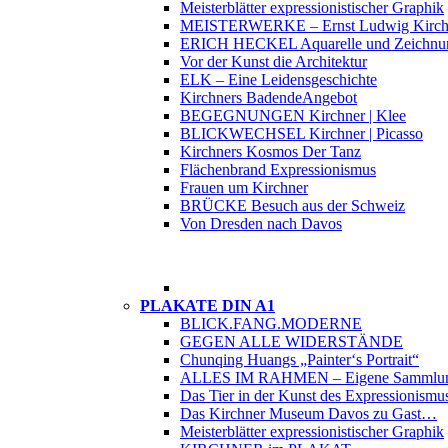
Meisterblätter expressionistischer Graphik
MEISTERWERKE – Ernst Ludwig Kirch
ERICH HECKEL Aquarelle und Zeichnu
Vor der Kunst die Architektur
ELK – Eine Leidensgeschichte
Kirchners Badende
Angebot
BEGEGNUNGEN Kirchner | Klee
BLICKWECHSEL Kirchner | Picasso
Kirchners Kosmos Der Tanz
Flächenbrand Expressionismus
Frauen um Kirchner
BRÜCKE Besuch aus der Schweiz
Von Dresden nach Davos
PLAKATE DIN A1
BLICK.FANG.MODERNE
GEGEN ALLE WIDERSTÄNDE
Chunqing Huangs „Painter‘s Portrait“
ALLES IM RAHMEN – Eigene Sammlu
Das Tier in der Kunst des Expressionismu
Das Kirchner Museum Davos zu Gast…
Meisterblätter expressionistischer Graphik