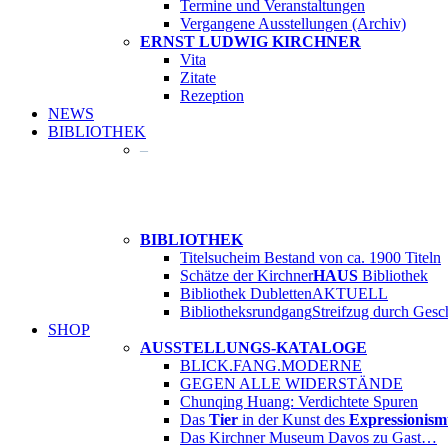
Termine und Veranstaltungen
Vergangene Ausstellungen (Archiv)
ERNST LUDWIG KIRCHNER
Vita
Zitate
Rezeption
NEWS
BIBLIOTHEK
–
BIBLIOTHEK
Titelsuche
im Bestand von ca. 1900 Titeln
Schätze der Kirchner
HAUS
Bibliothek
Bibliothek Dubletten
AKTUELL
Bibliotheksrundgang
Streifzug durch Gesc
SHOP
AUSSTELLUNGS-KATALOGE
BLICK.FANG.MODERNE
GEGEN ALLE WIDERSTÄNDE
Chunqing Huang: Verdichtete Spuren
Das
Tier
in der Kunst des
Expressionism
Das Kirchner Museum Davos zu Gast…