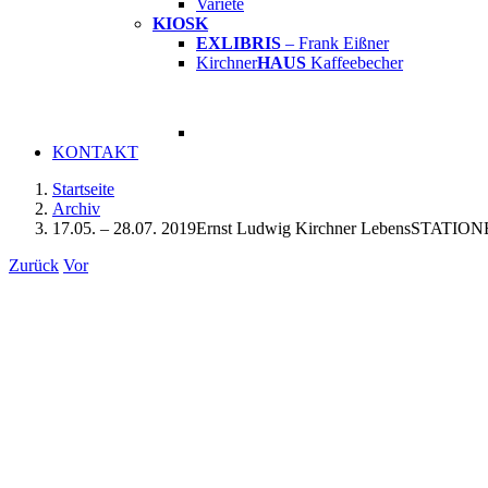
Varieté
KIOSK
EXLIBRIS
– Frank Eißner
Kirchner
HAUS
Kaffeebecher
KONTAKT
Startseite
Archiv
17.05. – 28.07. 2019Ernst Ludwig Kirchner LebensSTATIO
Zurück
Vor
Zeige
grösseres
Bild