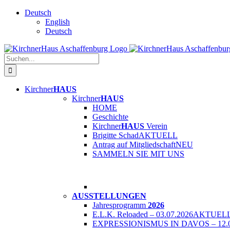
Skip
Deutsch
to
English
content
Deutsch
Suche
nach:
Kirchner
HAUS
Kirchner
HAUS
HOME
Geschichte
Kirchner
HAUS
Verein
Brigitte Schad
AKTUELL
Antrag auf Mitgliedschaft
NEU
SAMMELN SIE MIT UNS
AUSSTELLUNGEN
Jahresprogramm
2026
E.L.K. Reloaded – 03.07.2026
AKTUEL
EXPRESSIONISMUS IN DAVOS – 12.0